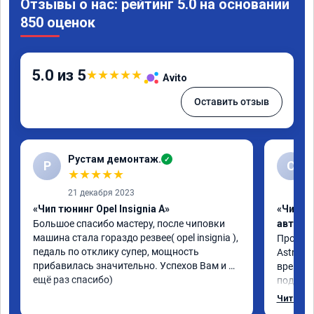
Отзывы о нас: рейтинг 5.0 на основании
850 оценок
5.0 из 5
★
★
★
★
★
Avito
Оставить отзыв
Рустам демонтаж.
✓
Р
С
★
★
★
★
★
21 декабря 2023
«Чип тюнинг Opel Insignia A»
«Чип т
Большое спасибо мастеру, после чиповки 
автомо
машина стала гораздо резвее( opel insignia ), 
Произво
педаль по отклику супер, мощность 
Astra J 
прибавилась значительно. Успехов Вам и 
времени-
ещё раз спасибо)
подхват
стала р
Читать 
скидыва