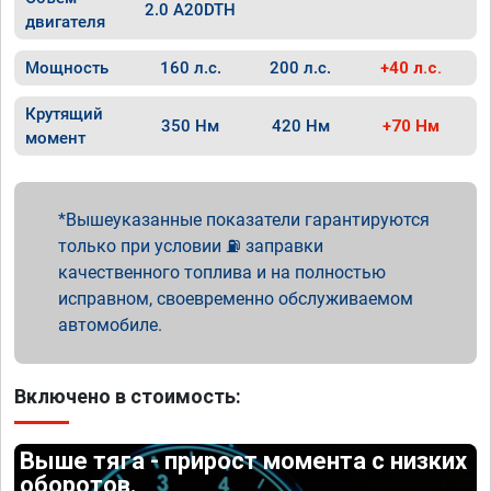
2.0 A20DTH
двигателя
Мощность
160 л.с.
200 л.с.
+40 л.с.
Крутящий
350 Нм
420 Нм
+70 Нм
момент
Вышеуказанные показатели гарантируются
только при условии ⛽ заправки
качественного топлива и на полностью
исправном, своевременно обслуживаемом
автомобиле.
Включено в стоимость:
Выше тяга - прирост момента с низких
оборотов.