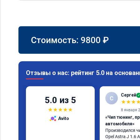
Стоимость:
9800
₽
Отзывы о нас: рейтинг 5.0 на основан
Сергей
✓
С
5.0 из 5
★
★
★
★
★
★
★
★
8 января 
«Чип тюнинг, п
Avito
автомобиля»
Производился чи
Opel Astra J 1.6 