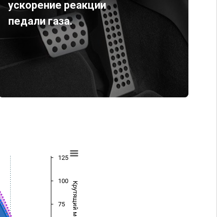
ускорение реакции
педали газа.
125
100
Крутящий момент (Нм)
75