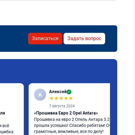
Записаться
Задать вопрос
Алексей
✓
А
★
★
★
★
★
7 августа 2024
еля
«Прошивка Евро 2 Opel Antara»
Прошивка на евро 2 Опель Антара 3.2 
прошла успешно! Спасибо ребятам! Очень 
 всё 
грамотные, вежливые, все по делу! 
ошибка 