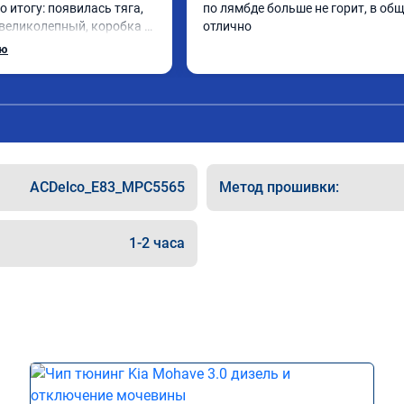
о итогу: появилась тяга, 
по лямбде больше не горит, в общ
 великолепный, коробка 
отлично
лавнее. На трассе 
ью
ет передачу и легко 
до 5000 при ускорении. 
как слон ))) 
панию!

та: А011870 от 
ACDelco_E83_MPC5565
Метод прошивки:
1-2 часа