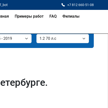
T_bot
+7 812 660-51-08
авная
Примеры работ
FAQ
Филиалы
Петербурге.