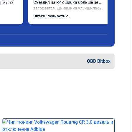
Съездил на юг ошибка больше не 
ем всё 
загорается. Динамика улучшилась. 
Советую данный сервис. Ещё раз 
Читать полностью
СПАСИБО!
OBD Bitbox