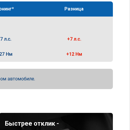
юнинг*
Разница
7 л.с.
+7 л.с.
27 Нм
+12 Нм
мом автомобиле.
Быстрее отклик -