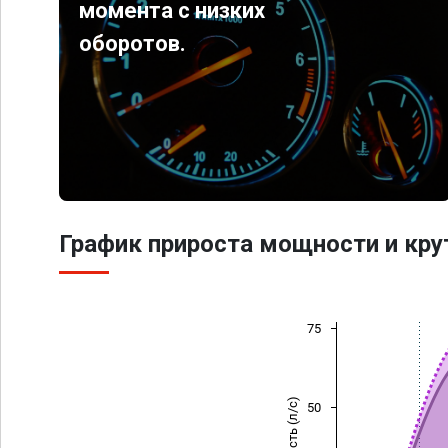
момента с низких
оборотов.
График прироста мощности и кр
75
Мощность (л/с)
50