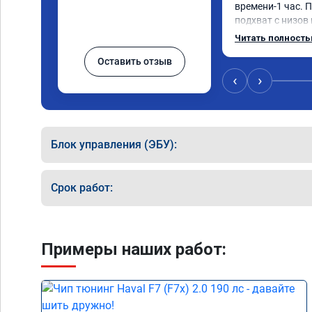
времени-1 час. П
подхват с низов
стала работать п
Читать полност
быстрее скидыва
Оставить отзыв
держит обороты 
Вообщем доволен 
‹
›
Рекомендую ком
Номер сертифика
06.01.2026
Блок управления (ЭБУ):
Срок работ:
Примеры наших работ: