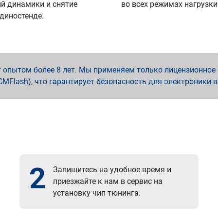
й динамики и снятие
во всех режимах нагрузки
 диностенде.
опытом более 8 лет. Мы применяем только лицензионное о
x, PCMFlash), что гарантирует безопасность для электроники 
2
Запишитесь на удобное время и
приезжайте к нам в сервис на
установку чип тюнинга.