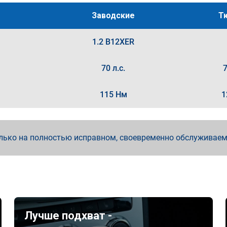
Заводские
Т
1.2 B12XER
70 л.с.
7
115 Нм
1
лько на полностью исправном, своевременно обслуживае
Лучше подхват -