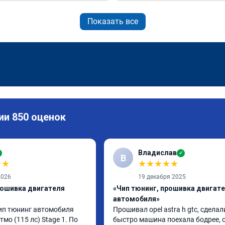
Показать все
ии 850 оценок
Владислав
✓
В
★
★
★
★
★
★
★
2026
19 декабря 2025
рошивка двигателя
«Чип тюнинг, прошивка двигат
автомобиля»
п тюнинг автомобиля 
Прошивал opel astra h gtc, сделали
Атмо (115 лс) Stage 1. По 
быстро машина поехала бодрее, 