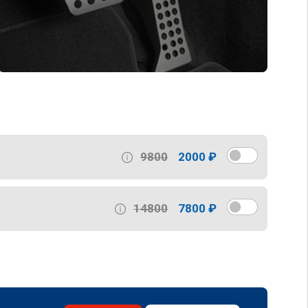
9800
2000 ₽
14800
7800 ₽