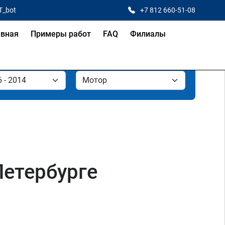
T_bot
+7 812 660-51-08
авная
Примеры работ
FAQ
Филиалы
Петербурге