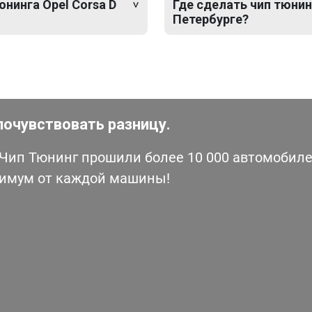
юнинга Opel Corsa D
Где сделать чип тюнинг
Петербурге?
почувствовать разницу.
ип Тюнинг прошили более 10 000 автомобилей
симум от каждой машины!