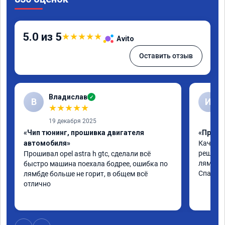
5.0 из 5
★
★
★
★
★
Avito
Оставить отзыв
Владислав
✓
В
И
★
★
★
★
★
19 декабря 2025
«Чип тюнинг, прошивка двигателя
«Прошив
автомобиля»
Качеств
решили 
Прошивал opel astra h gtc, сделали всё 
лямбде.

быстро машина поехала бодрее, ошибка по 
Спасибо
лямбде больше не горит, в общем всё 
отлично