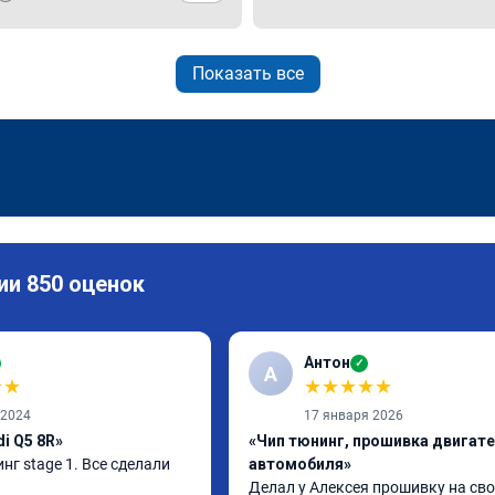
Показать все
ии 850 оценок
Антон
✓
А
★
★
★
★
★
★
★
 2024
17 января 2026
i Q5 8R»
«Чип тюнинг, прошивка двигат
нг stage 1. Все сделали 
автомобиля»
Делал у Алексея прошивку на сво