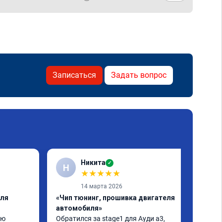
Записаться
Задать вопрос
Никита
✓
Н
★
★
★
★
★
14 марта 2026
еля
«Чип тюнинг, прошивка двигателя
автомобиля»
ю 
Обратился за stage1 для Ауди а3, 