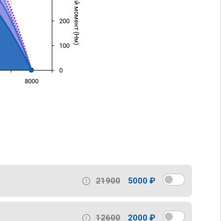
Крутящий момент (Нм)
200
100
0
8000
)
21900
5000 ₽
12600
2000 ₽