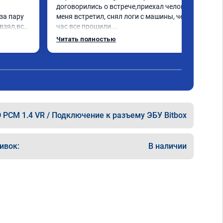
договорились о встрече,приехал человек 
а пару 
меня встретил, снял логи с машины, через 
взял,всё 
час все прошили.

е 
Арман спасибо тебе огромное, машинка по 
Читать полностью
а 
летела а не поехала! Как писал ранее в 
еперь 
личку Арману смерть с косой догнать не 
 
может 🤣машина едет не в себя, еще раз 
ксея 
спасибо вам!!!!!!!
 PCM 1.4 VR / Подключение к разъему ЭБУ Bitbox
ивок:
В наличии