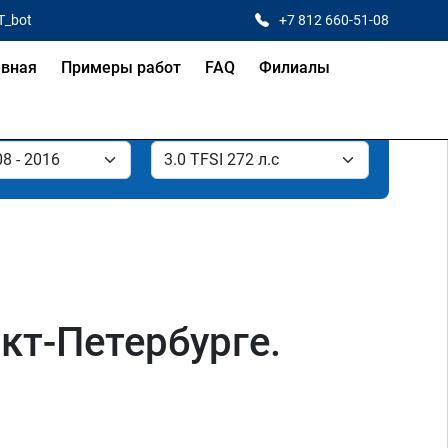
T_bot
+7 812 660-51-08
авная
Примеры работ
FAQ
Филиалы
нкт-Петербурге.