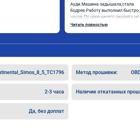
Ауди.Машина задышала,стала 
бодрее.Работу выполнил быстро,з
часов.По цене ничего лишнего не 
как договаривались заранее.Посл
Читать полностью
работы возникали вопросы,всегд
консультировал и был на связи.Т
знаю,куда ехать в случае поломки
авто.Однозначно рекомендую Але
как грамотного специалиста!
ntinental_Simos_8_5_TC1796
Метод прошивки:
OBD
2-3 часа
Наличие откатанных прош
Да, без доплат