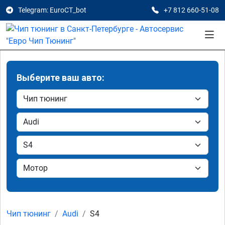
Telegram: EuroCT_bot
+7 812 660-51-08
Выберите ваш авто:
Чип тюнинг
Audi
S4