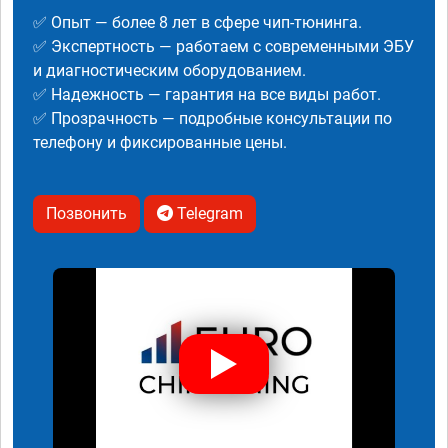
✅ Опыт — более 8 лет в сфере чип-тюнинга.
✅ Экспертность — работаем с современными ЭБУ
и диагностическим оборудованием.
✅ Надежность — гарантия на все виды работ.
✅ Прозрачность — подробные консультации по
телефону и фиксированные цены.
Позвонить
Telegram