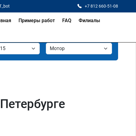
T_bot
+7 812 660-51-08
авная
Примеры работ
FAQ
Филиалы
-Петербурге