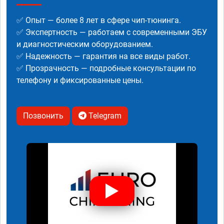
✅ Опыт — более 8 лет в сфере чип-тюнинга.
✅ Экспертность — работаем с современными ЭБУ
и диагностическим оборудованием.
✅ Надежность — гарантия на все виды работ.
✅ Прозрачность — подробные консультации по
телефону и фиксированные цены.
Позвонить
Telegram