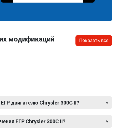
гих модификаций
Показать все
ЕГР двигателю Chrysler 300C II?
ния ЕГР Chrysler 300C II?