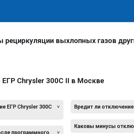
ы рециркуляции выхлопных газов дру
ГР Chrysler 300C II в Москве
 ЕГР Chrysler 300C
Вредит ли отключение 
Каковы минусы отключе
после программного