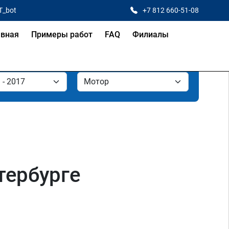
T_bot
+7 812 660-51-08
авная
Примеры работ
FAQ
Филиалы
тербурге