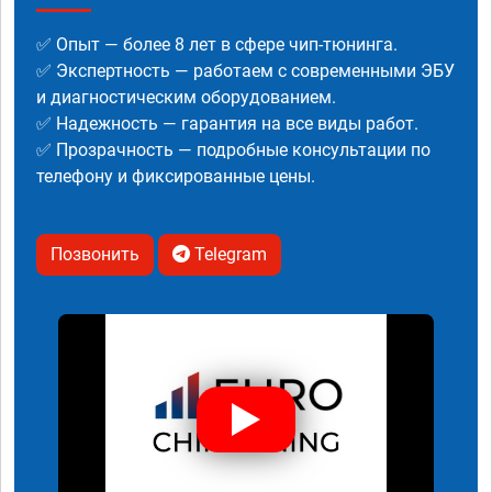
✅ Опыт — более 8 лет в сфере чип-тюнинга.
✅ Экспертность — работаем с современными ЭБУ
и диагностическим оборудованием.
✅ Надежность — гарантия на все виды работ.
✅ Прозрачность — подробные консультации по
телефону и фиксированные цены.
Позвонить
Telegram