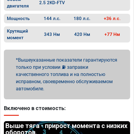
2.5 2KD-FTV
двигателя
Мощность
144 л.с.
180 л.с.
+36 л.с.
Крутящий
343 Нм
420 Нм
+77 Нм
момент
Вышеуказанные показатели гарантируются
только при условии ⛽ заправки
качественного топлива и на полностью
исправном, своевременно обслуживаемом
автомобиле.
Включено в стоимость:
Выше тяга - прирост момента с низких
оборотов.