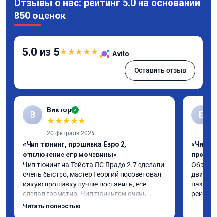
Отзывы о нас: рейтинг 5.0 на основании
850 оценок
5.0 из 5
★
★
★
★
★
Avito
Оставить отзыв
Виктор
✓
В
Е
★
★
★
★
★
20 февраля 2025
«Чип тюнинг, прошивка Евро 2,
«Чип т
отключение егр мочевины»
прошив
Чип тюнинг на Тойота ЛС Прадо 2.7 сделали 
Обратил
очень быстро, мастер Георгий посоветовал 
двигател
какую прошивку лучше поставить, все 
назначе
сделал грамотно. Чип тюнингом очень 
рекомен
доволен, машина ожила немного, отзыв на 
Читать полностью
педаль газа стал значительно лучше. Такое 