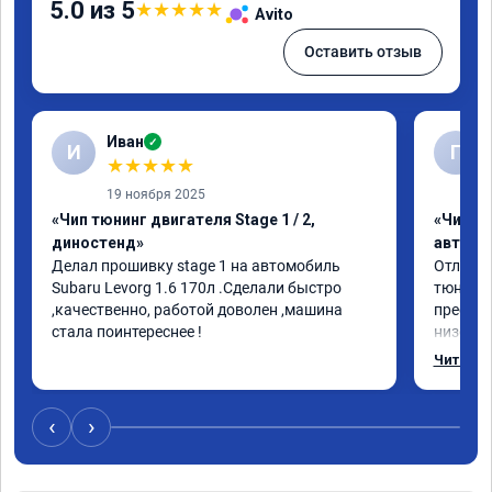
5.0 из 5
★
★
★
★
★
Avito
Оставить отзыв
Иван
✓
И
Г
★
★
★
★
★
19 ноября 2025
«Чип тюнинг двигателя Stage 1 / 2,
«Чип т
диностенд»
автомо
Делал прошивку stage 1 на автомобиль 
Отлична
Subaru Levorg 1.6 170л .Сделали быстро 
тюнинго
,качественно, работой доволен ,машина 
преобра
стала поинтереснее !
низов, 
Расход 
Читать 
снизилс
подробн
всем, к
‹
›