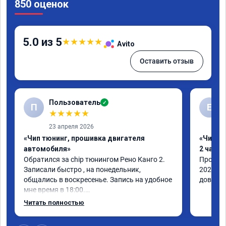
850 оценок
5.0 из 5
★
★
★
★
★
Avito
Оставить отзыв
Пользователь
✓
П
Е
★
★
★
★
★
23 апреля 2026
«Чип тюнинг, прошивка двигателя
«Чип тю
автомобиля»
2 часа»
Обратился за chip тюнингом Рено Канго 2.

Прошивк
Записали быстро , на понедельник, 
2021 го
общались в воскресенье. Запись на удобное 
доволен
мне время в 18:00.

Работу выполнили за 30 минут, 
Читать полностью
качественно, эффектом доволен. Спасибо 
🤝