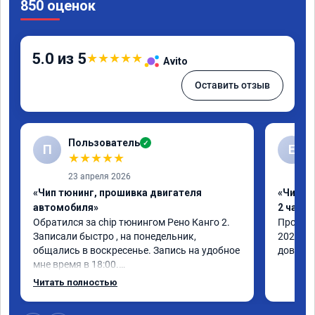
850 оценок
5.0 из 5
★
★
★
★
★
Avito
Оставить отзыв
Пользователь
✓
П
Е
★
★
★
★
★
23 апреля 2026
«Чип тюнинг, прошивка двигателя
«Чип тю
автомобиля»
2 часа»
Обратился за chip тюнингом Рено Канго 2.

Прошивк
Записали быстро , на понедельник, 
2021 го
общались в воскресенье. Запись на удобное 
доволен
мне время в 18:00.

Работу выполнили за 30 минут, 
Читать полностью
качественно, эффектом доволен. Спасибо 
🤝