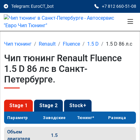
Telegram: EuroCT_bot
+7 812 660-51-08
Чип тюнинг
Renault
Fluence
1.5 D
1.5 D 86 л.с
Чип тюнинг Renault Fluence
1.5 D 86 лс в Санкт-
Петербурге.
Stage 1
Stage 2
Stock+
Параметр
Заводские
Тюнинг*
Разница
Объем
1.5
двигателя