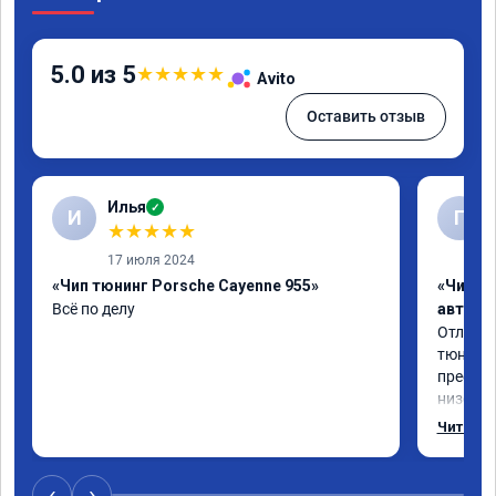
5.0 из 5
★
★
★
★
★
Avito
Оставить отзыв
Илья
✓
И
Г
★
★
★
★
★
17 июля 2024
«Чип тюнинг Porsche Cayenne 955»
«Чип т
Всё по делу
автомо
Отлична
тюнинго
преобра
низов, 
Расход 
Читать 
снизилс
подробн
всем, к
‹
›