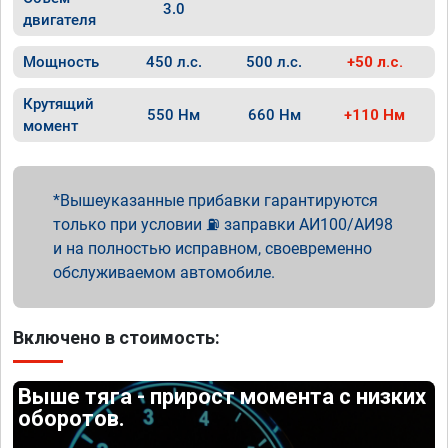
3.0
двигателя
Мощность
450 л.с.
500 л.с.
+50 л.с.
Крутящий
550 Нм
660 Нм
+110 Нм
момент
Вышеуказанные прибавки гарантируются
только при условии ⛽ заправки АИ100/АИ98
и на полностью исправном, своевременно
обслуживаемом автомобиле.
Включено в стоимость:
Выше тяга - прирост момента с низких
оборотов.