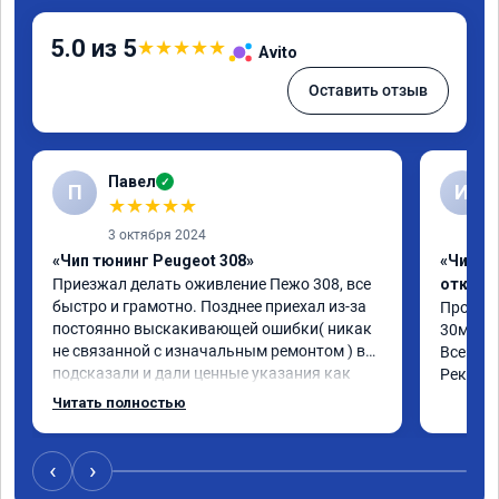
5.0 из 5
★
★
★
★
★
Avito
Оставить отзыв
Павел
✓
П
И
★
★
★
★
★
3 октября 2024
«Чип тюнинг Peugeot 308»
«Чип тю
Приезжал делать оживление Пежо 308, все 
отключ
быстро и грамотно. Позднее приехал из-за 
Прошил 
постоянно выскакивающей ошибки( никак 
30мин.

не связанной с изначальным ремонтом ) все 
Все объ
подсказали и дали ценные указания как 
Рекоме
поступить. Категорически рекомендую 
Читать полностью
данную компанию для сотрудничества. 🤝🏼 
буду ездить. Олько сюда
‹
›