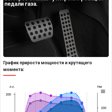
педали газа.
График прироста мощности и крутящего
момента:
л.с.
Нм
200
200