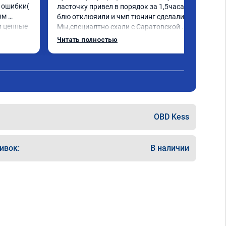
ошибки( 
ласточку привел в порядок за 1,5часа и 
м 
блю отклюяили и чмп тюнинг сделали. 
 ценные 
Мы,специалтно ехали с Саратовской 
ически 
области до Самары и не зря. Но у них есть 
Читать полностью
я 
и в Саратове и других городах сервиз.Но 
. Олько 
мы,улачно попали прям к руководителю 
,все быстро и качественно. Всем только 
сюда.
OBD Kess
ивок:
В наличии