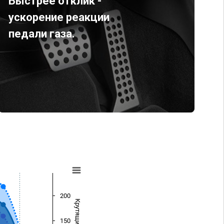
Быстрее отклик -
ускорение реакции
педали газа.
200
150