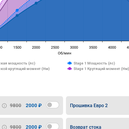
00
1500
2000
2500
3000
3500
4000
4
Об/мин
кая мощность (лс)
Stage 1 Мощность (лс)
кой крутящий момент (Нм)
Stage 1 Крутящий момент (Нм
9800
2000 ₽
Прошивка Евро 2
9800
2000 ₽
Возврат стока