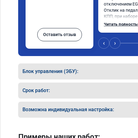
отключением EGR
Отклик на педаль
КПП, при наборе 
солидный запас 
Читать полност
постарались на 
Оставить отзыв
‹
›
Блок управления (ЭБУ):
Срок работ:
Возможна индивидуальная настройка:
Примеры наших работ: