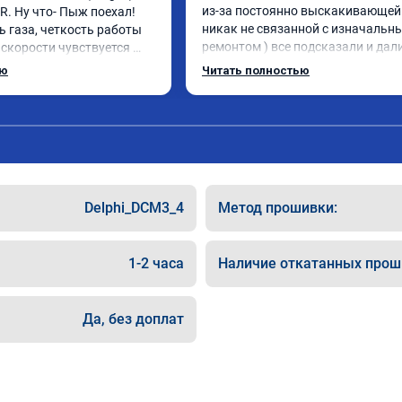
из-за постоянно выскакивающей 
. Ну что- Пыж поехал! 
никак не связанной с изначальны
 газа, четкость работы 
ремонтом ) все подсказали и дали
скорости чувствуется 
указания как поступить. Категор
мощности. Ребята 
ью
Читать полностью
рекомендую данную компанию дл
совесть, рекомендую!
сотрудничества. 🤝🏼 буду ездить
сюда
Delphi_DCM3_4
Метод прошивки:
1-2 часа
Наличие откатанных прош
Да, без доплат