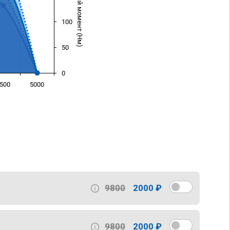
Крутящий момент (Нм)
100
50
0
500
5000
)
9800
2000 ₽
9800
2000 ₽