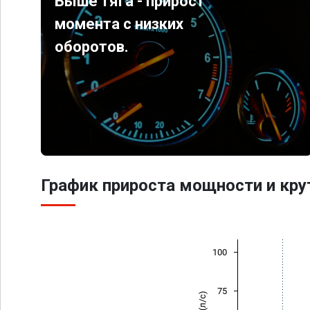
Выше тяга - прирост
момента с низких
оборотов.
График прироста мощности и кр
100
75