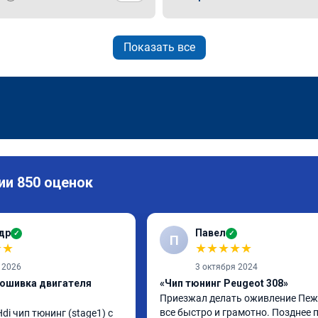
Показать все
ии 850 оценок
др
Павел
✓
✓
П
★
★
★
★
★
★
★
 2026
3 октября 2024
рошивка двигателя
«Чип тюнинг Peugeot 308»
Приезжал делать оживление Пежо
все быстро и грамотно. Позднее п
di чип тюнинг (stage1) с 