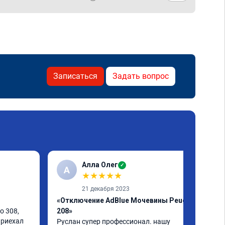
Записаться
Задать вопрос
Алла Олег
✓
А
★
★
★
★
★
21 декабря 2023
«Отключение AdBlue Мочевины Peugeot
 308, 
208»
риехал 
Руслан супер профессионал. нашу 