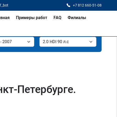
T_bot
+7 812 660-51-08
авная
Примеры работ
FAQ
Филиалы
нкт-Петербурге.