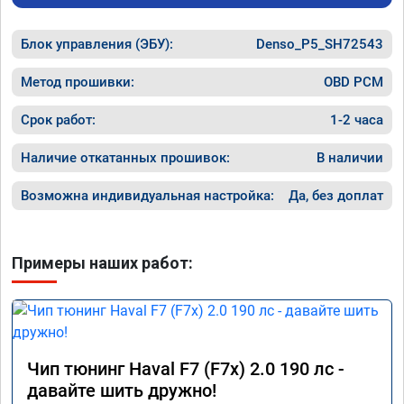
объявление и решил обратиться к вам за 
вреда э
помощью. Ребята приветливые, сразу взяли 
Блок управления (ЭБУ):
в работу. Знают своё дело. По времени 1,5 
Denso_P5_SH72543
часа длилась процедура. Цена конечно 
отличается от заявленной. Но результатом 
Метод прошивки:
OBD PCM
я доволен. Машинка не едет, а летит прям. 
Парням благодарность!!!!
Срок работ:
1-2 часа
Наличие откатанных прошивок:
В наличии
Возможна индивидуальная настройка:
Да, без доплат
Примеры наших работ:
Чип тюнинг Haval F7 (F7x) 2.0 190 лс -
давайте шить дружно!