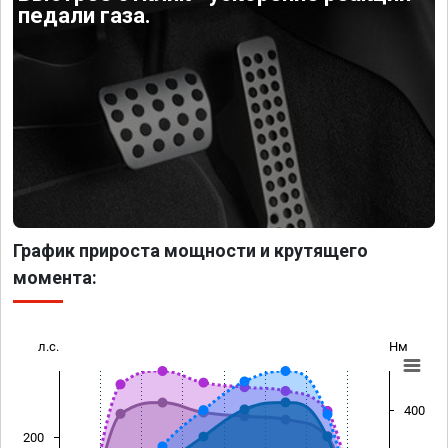
педали газа.
График прироста мощности и крутящего
момента:
л.с.
Нм
400
200