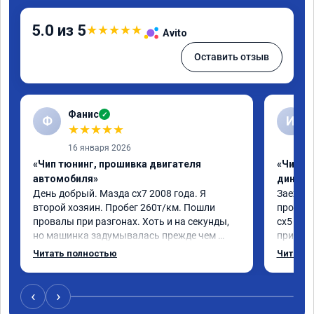
5.0 из 5
★
★
★
★
★
Avito
Оставить отзыв
Фанис
✓
Ф
И
★
★
★
★
★
16 января 2026
«Чип тюнинг, прошивка двигателя
«Чип тю
автомобиля»
диност
День добрый. Мазда сх7 2008 года. Я 
Заехал 
второй хозяин. Пробег 260т/км. Пошли 
прошить
провалы при разгонах. Хоть и на секунды, 
сх5 2.0л
но машинка задумывалась прежде чем 
приятно
разогнаться. Года 4 назад удалял 
педаль 
Читать полностью
Читать 
катализаторы без перепрошивок. Никаких 
ли, раз
ошибок не было. Но пообщавшись с 
не изме
людьми, решил всё таки сделать 
данную 
‹
›
перепрошивку. Увидел в авито ваше 
исправе