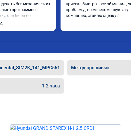
сделать без механических 
приехал быстро , все объяснил , у
олько программно. 
проблему , всем рекомендую эту 
зу, она была по 
компанию, ставлю оценку 5
 без изменений. 
ью
 своего дела, спокойно 
ои вопросы и 
лал работу. Спасибо 
етания сервису!!!
tinental_SIM2K_141_MPC561
Метод прошивки:
1-2 часа