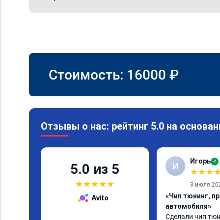
Стоимость:
16000
₽
Отзывы о нас: рейтинг 5.0 на основан
Игорь
✓
И
5.0 из 5
★
★
★
★
★
★
★
★
3 июля 20
«Чип тюнинг, п
Avito
автомобиля»
Сделали чип тюни