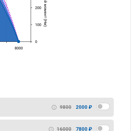
Крутящий момент (Нм)
200
100
0
8000
)
9800
2000 ₽
16000
7800 ₽