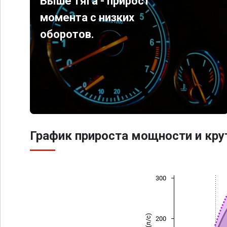
Выше тяга - прирост
момента с низких
оборотов.
График прироста мощности и кр
300
200