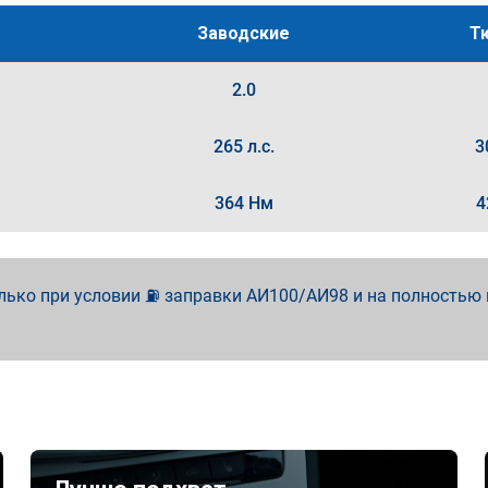
Заводские
Т
2.0
265 л.с.
3
364 Нм
4
лько при условии ⛽ заправки АИ100/АИ98 и на полностью