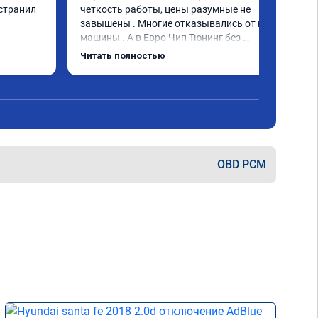
странил 
четкость работы, цены разумные не 
завышены . Многие отказывались от моей 
машины . А в Евро Чип Тюнинг без 
проблем прошили мою машину. 
Читать полностью
Обращайтесь не пожалеете!
OBD PCM