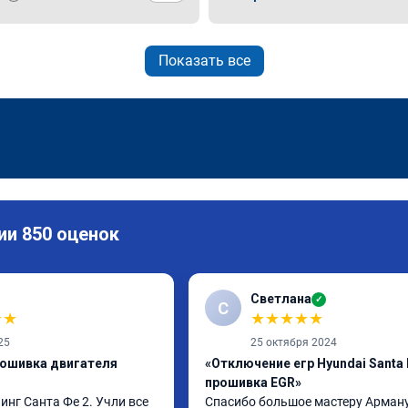
Показать все
ии 850 оценок
Светлана
✓
С
★
★
★
★
★
★
★
25
25 октября 2024
рошивка двигателя
«Отключение егр Hyundai Santa 
прошивка EGR»
нг Санта Фе 2. Учли все 
Спасибо большое мастеру Арману 