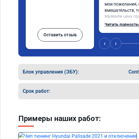
мои пожелания, 
вмешательств, т
Назвали цену сра
окончании работ
Читать полност
Александр профи
Оставить отзыв
ответил на все м
качественно сде
‹
›
большое и процв
Блок управления (ЭБУ):
Con
Срок работ:
Примеры наших работ: