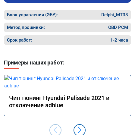
как дог
дали гар
Блок управления (ЭБУ):
Delphi_MT38
Машина 
ничего 
оживлен
Метод прошивки:
OBD PCM
сразу.

В общем
Срок работ:
1-2 часа
пути!
Примеры наших работ:
Чип тюнинг Hyundai Palisade 2021 и
отключение adblue