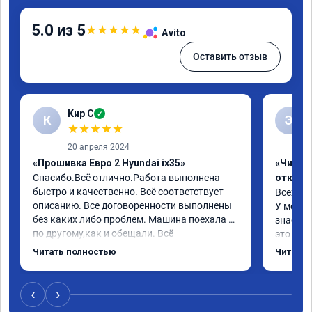
5.0 из 5
★
★
★
★
★
Avito
Оставить отзыв
Кир С
✓
К
Э
★
★
★
★
★
20 апреля 2024
«Прошивка Евро 2 Hyundai ix35»
«Чип тю
Спасибо.Всё отлично.Работа выполнена 
отключ
быстро и качественно. Всё соответствует 
Всех пр
описанию. Все договоренности выполнены 
У меня H
без каких либо проблем. Машина поехала 
знает чт
по другому,как и обещали. Всё 
это кла
понравилось. Рекомендую данную 
газов, 
Читать полностью
Читать 
компанию.
фильтр 
Обратил
эти сист
‹
›
Хорошие