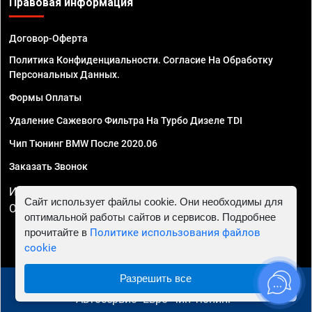
Правовая информация
Договор-Оферта
Политика Конфиденциальности. Согласие На Обработку
Персональных Данных.
Формы Оплаты
Удаление Сажевого Фильтра На Турбо Дизеле TDI
Чип Тюнинг BMW После 2020.06
Заказать Звонок
ИП Смирнов Георгий Павлович. ИНН 781302555843,
Сайт использует файлы cookie. Они необходимы для
ОГРНИП 324470400032610
оптимальной работы сайтов и сервисов. Подробнее
прочитайте в
Политике использования файлов
cookie
Разрешить все
© 2010 - 2026 Чип тюнинг в Санкт-Петербурге -
Автосервис "Евро Чип Тюнинг"