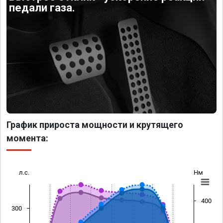
педали газа.
График прироста мощности и крутящего
момента:
л.с.
Нм
400
300