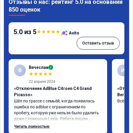
Отзывы о нас: рейтинг 5.0 на основании
850 оценок
5.0 из 5
★
★
★
★
★
Avito
Оставить отзыв
Вячеслав
✓
В
И
★
★
★
★
★
22 апреля 2024
«Отключение AdBlue Citroen C4 Grand
«Отклю
Picasso»
Berling
Шёл по трассе с семьёй, когда появилась 
Всё сде
ошибка по adblue с ограничением по 
пробегу, которую уже нельзя было удалить 
даже с помощью Lexia. Ребята пошли 
навстречу, оперативно приняли и за час 
Читать полностью
отшили как adblue, так и eolys. Отпуск не 