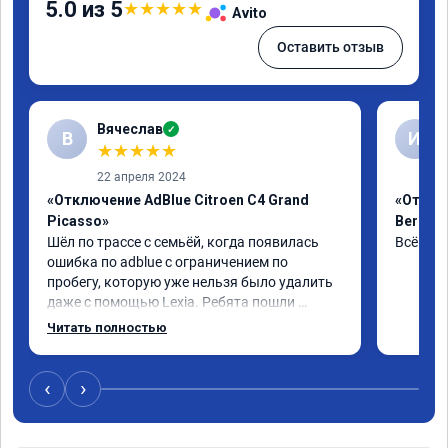
5.0 из 5
★
★
★
★
★
Avito
Оставить отзыв
Вячеслав
✓
В
И
★
★
★
★
★
22 апреля 2024
«Отключение AdBlue Citroen C4 Grand
«Отклю
Picasso»
Berling
Шёл по трассе с семьёй, когда появилась 
Всё сде
ошибка по adblue с ограничением по 
пробегу, которую уже нельзя было удалить 
даже с помощью Lexia. Ребята пошли 
навстречу, оперативно приняли и за час 
Читать полностью
отшили как adblue, так и eolys. Отпуск не 
был сорван ))
‹
›