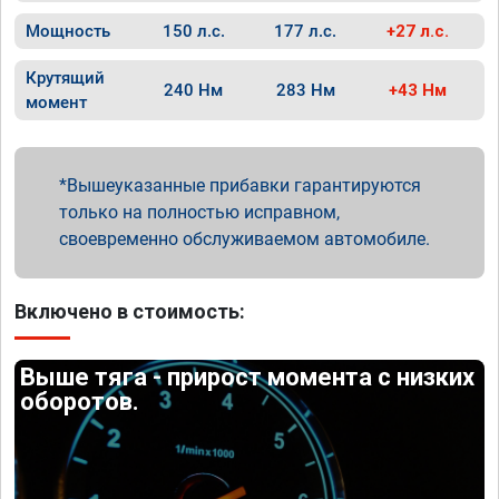
Мощность
150 л.с.
177 л.с.
+27 л.с.
Крутящий
240 Нм
283 Нм
+43 Нм
момент
Вышеуказанные прибавки гарантируются
только на полностью исправном,
своевременно обслуживаемом автомобиле.
Включено в стоимость:
Выше тяга - прирост момента с низких
оборотов.