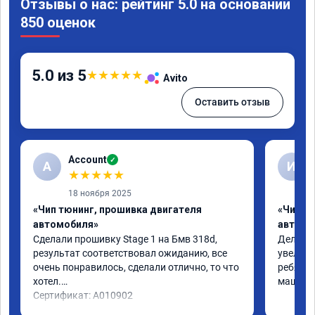
Отзывы о нас: рейтинг 5.0 на основании
850 оценок
5.0 из 5
★
★
★
★
★
Avito
Оставить отзыв
Account
✓
A
И
★
★
★
★
★
18 ноября 2025
«Чип тюнинг, прошивка двигателя
«Чип т
автомобиля»
автомо
Сделали прошивку Stage 1 на Бмв 318d, 
Делали 
результат соответствовал ожиданию, все 
увеличе
очень понравилось, сделали отлично, то что 
ребята 
хотел.

машина 
Сертификат: A010902