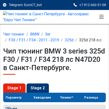
Telegram: EuroCT_bot
+7 812 660-51-08
Чип тюнинг
BMW
3er
F30 / F31 / F34 - 2011 - 2019
325d
325d 218 л.с
Чип тюнинг BMW 3 series 325d
F30 / F31 / F34 218 лс N47D20
в Санкт-Петербурге.
Stage 1
Stage 2
Параметр
Заводские
Тюнинг*
Разница
Объем