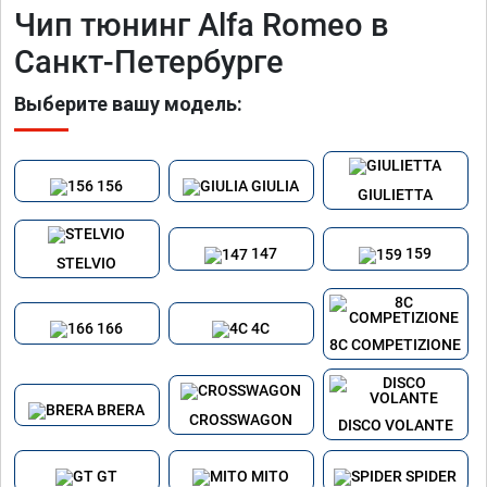
Чип тюнинг Alfa Romeo в
Санкт-Петербурге
Выберите вашу модель:
156
GIULIA
GIULIETTA
147
159
STELVIO
166
4C
8C COMPETIZIONE
BRERA
CROSSWAGON
DISCO VOLANTE
GT
MITO
SPIDER