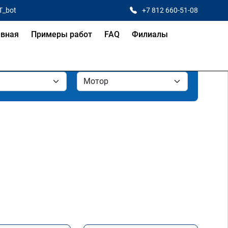
T_bot
+7 812 660-51-08
авная
Примеры работ
FAQ
Филиалы