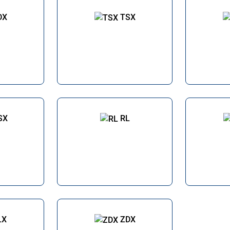
DX
TSX
SX
RL
LX
ZDX