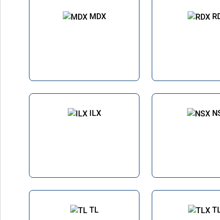
MDX
R
ILX
N
TL
T